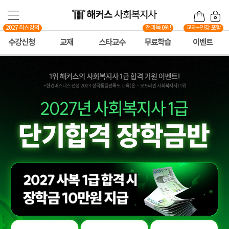
2027 최신강의
전과목 0원!
교재+인강 포함
수강신청
교재
스타교수
무료학습
이벤트