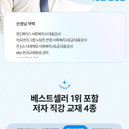
현 | 해커스 사회복지사 대표강사
아모르이그잼 노량진 본원 사회복지사1급 대표강사
전 | ㈜ 시대에듀 사회복지사1급 대표강사
ebs 한국교육방송 강의
연세대학교 졸업
수상 | (사) 한국사회복지사협회 협회장 표창
경기도의회 의회장(정기열) 표창
해커스 공무원 사회복지학 대표강사
아모르이그잼 노량진 본원 공무원 사회복지학 대표강사
(사) 한국직업능력개발원 사회복지사1급 대표강사
서강대, 한양대, 한성대 등 출강 및 특강
숭실대학교 일반대학원 사회복지학 전공
대한민국 국회 보건복지위원회 위원장(양승조) 표창