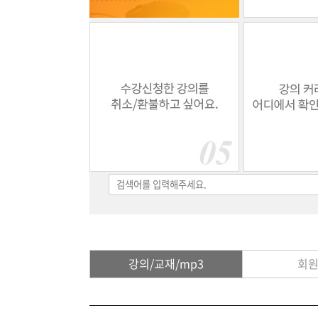
강의/교재/mp3
회