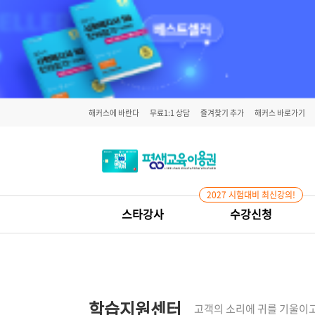
해커스에 바란다
무료1:1 상담
즐겨찾기 추가
해커스 바로가기
2027 시험대비 최신강의!
스타강사
수강신청
학습지원센터
고객의 소리에 귀를 기울이고