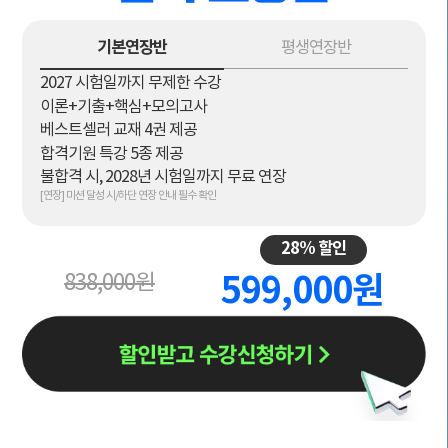
기본연장반
평생연장반
2027 시험일까지 무제한 수강
이론+기출+핵심+모의고사
베스트셀러 교재 4권 제공
합격기원 특강 5종 제공
불합격 시, 2028년 시험일까지 무료 연장
[연장] 미션 달성 시/하단 연장 안내 필수 확인
28% 할인
838,000원
599,000원