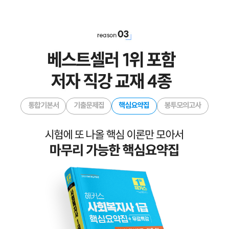
해커스 공무원 사회복지학 대표강사
아모르이그잼 노량진 본원 공무원 사회복지학 대표강사
(사) 한국직업능력개발원 사회복지사1급 대표강사
서강대, 한양대, 한성대 등 출강 및 특강
숭실대학교 일반대학원 사회복지학 전공
대한민국 국회 보건복지위원회 위원장(양승조) 표창
통합기본서
기출문제집
핵심요약집
봉투모의고사