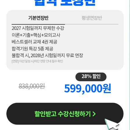
기본연장반
평생연장반
2027 시험일까지 무제한 수강
이론+기출+핵심+모의고사
베스트셀러 교재 4권 제공
합격기원 특강 5종 제공
불합격 시, 2028년 시험일까지 무료 연장
[연장] 미션 달성 시/하단 연장 안내 필수 확인
28% 할인
838,000원
599,000원