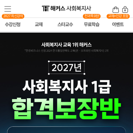
2027 최신강의
전과목 0원!
교재+인강 포함
수강신청
교재
스타교수
무료학습
이벤트