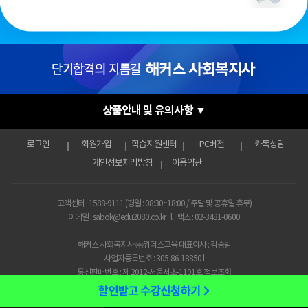
상품안내 및 유의사항 ▼
로그인
회원가입
학습지원센터
PC버전
카톡상담
개인정보처리방침
이용약관
고객센터 : 1588-9111 (평일 : 08:30~18:00 / 주말 및 공휴일 휴무)
이메일 : sabok@edu2080.co.kr
l
팩스 : 02-3481-0600
해커스 사회복지사 ㈜위더스교육 대표이사 : 김승범
사업자등록번호 : 305-86-18850 l
통신판매번호 : 제 2012-서울서초-1191호
정보조회
원격평생교육시설번호 : 제 원-377호