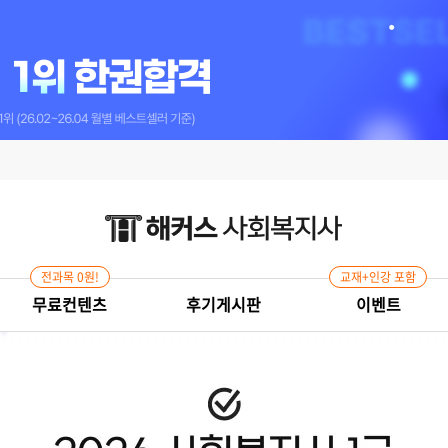
전과목 0원!
교재+인강 포함
무료컨텐츠
후기게시판
이벤트