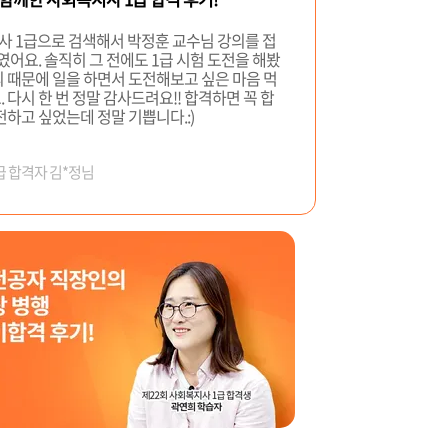
 1급으로 검색해서 박정훈 교수님 강의를 접
수였어요. 솔직히 그 전에도 1급 시험 도전을 해봤
의 때문에 일을 하면서 도전해보고 싶은 마음 먹
 다시 한 번 정말 감사드려요!! 합격하면 꼭 합
전하고 싶었는데 정말 기쁩니다.:)
1급 합격자 김*정님
~~^^
던 사회복지사 1급 합격!!! 절대적인거는 박정
교재명: 해커스 사회복지사 1급 FINAL 봉투모의고사
교재명: 2027년 
미있는 강의였던것 같습니다. 독서실 다니면서
박정훈 저자
박정훈 저자
서 나이 많은 제가 공부하는게 창피할때가 많았
제가 없었다면 또 박정훈 교수님과 같은 분이 안
 없었을 것입니다. 박정훈 교수님 고맙습니다
급 합격자 최*옥님
 합격
않게 졸업 시험과 1급 시험 모두 합격할 수 있