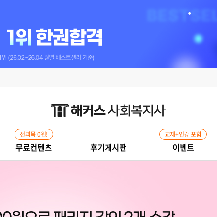
전과목 0원!
교재+인강 포함
무료컨텐츠
후기게시판
이벤트