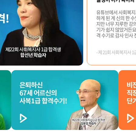
유튜브에서 사회복지사
하게 된 게 신의 한 
지만 너무 지루한 강
기가 쉽지 않았거든요.
격 수기로 감사 인사 
- 제 21회 사회복지사 
한달만에 합격했어요
아무도 기대하지 않았
훈 교수님의 쉽고 재
어린 학생들 틈에 껴
습니다.그런데 그런 
계셨다면 이런 결과는
~~^^
- 제21회 사회복지사 1
150점으로 가뿐하게
교수님 덕분에 어렵지 