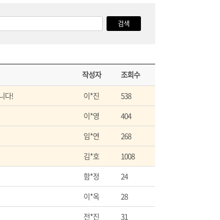
작성자
조회수
니다!
이*진
538
이*영
404
임*연
268
김*호
1008
함*정
24
이*옥
28
전*진
31