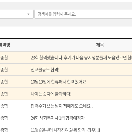
영역명
제목
종합
23회 합격했습니다, 후기가 다음 응시생분들께 도움됐으면 합
종합
전교꼴등도 합격!
종합
10월19일에 합류해서 합격했어요
종합
나이는 숫자에 불과하다!
종합
합격수기 쓰는 날이 저에게도 오네요...
종합
24회 사회복지사 1급 합격예정자
종합
11월 8일부터 시작하여 24회 합격~와우!!!!