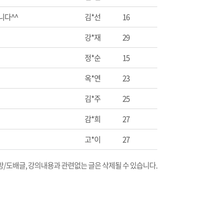
니다^^
김*선
16
강*재
29
정*순
15
옥*연
23
김*주
25
감*희
27
고*이
27
비방/도배글, 강의내용과 관련없는 글은 삭제될 수 있습니다.