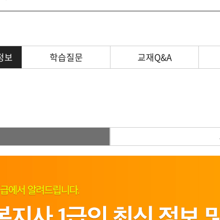
정보
학습질문
교재Q&A